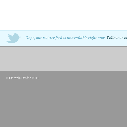
Oops, our twitter feed is unavailable right now.
Follow us o
© Criteria Studio 2011