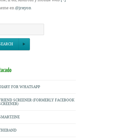
ueme en
@jrayon
SEARCH
DIARY FOR WHATSAPP
FRIEND SCREENER (FORMERLY FACEBOOK
SCREENER)
SMARTZINE
THEBAND